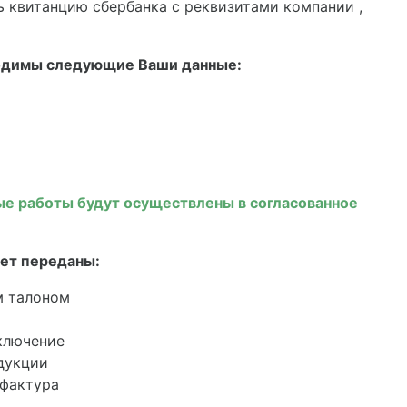
ь квитанцию сбербанка с реквизитами компании ,
ходимы следующие Ваши данные:
е работы будут осуществлены в согласованное
ет переданы:
м талоном
ключение
дукции
-фактура