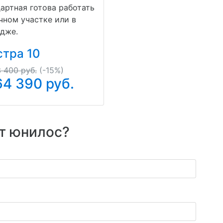
артная готова работать
чном участке или в
дже.
стра 10
 400 руб.
(-15%)
64 390
руб.
т юнилос?