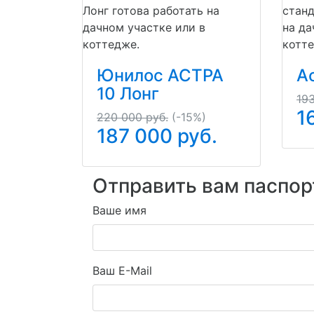
Лонг готова работать на
станд
дачном участке или в
на да
коттедже.
котте
Юнилос АСТРА
А
10 Лонг
193
1
220 000 руб.
(-15%)
187 000
руб.
Отправить вам паспор
Ваше имя
Ваш E-Mail