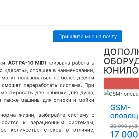
Пришлите мне на почту
ДОПОЛ
ОБОРУ
ки,
АСТРА-10 MIDI
призвана работать
ЮНИЛО
о «десять», стоящее в наименовании,
 могут пользоваться не более десяти
к сможет переработать система. При
онтировать две кабинки для душа,
, а также машины для стирки и мойки
GSM-
оповещ
рма жизни, выбирайте систему с
осится к аэрационным системам,
20 000 руб.
кое количество стоков в отличие,
17 000