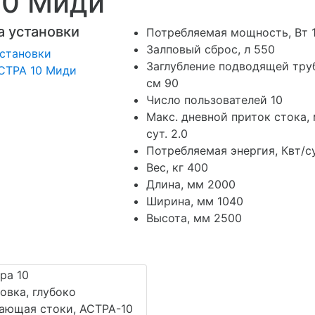
10 Миди
 установки
Потребляемая мощность, Вт
Залповый сброс, л
550
Заглубление подводящей тру
см
90
Число пользователей
10
Макс. дневной приток стока, 
сут.
2.0
Потребляемая энергия, Квт/су
Вес, кг
400
Длина, мм
2000
Ширина, мм
1040
Высота, мм
2500
овка, глубоко
ающая стоки, АСТРА-10