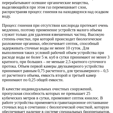
перерабатывают осевшие органические вещества,
выделяющийся при этом газ перемешивает слои,
распространяя процесс гниения на находящуюся над осадком
воду.
Процесс гниения при отсутствии кислорода протекает очень
медленно, поэтому применение устройств малого объема
служит только для удаления взвешенных частиц. Высокую
степень очистки, при которой происходит биологическое
разложение органики, обеспечивает септик, способный
задерживать сточные воды не менее 10 суток. Для
выполнения таких условий рабочий объем устройства при
расходе воды не более 5 м. куб в сутки принимают не менее 3
кратного, при больших – не меньше 2,5 кратного суточного
протока. Объем первой камеры двухкамерного устройства
принимают равным 0,75 расчетного, для трехкамерного – 0,5
от расчетного объема, емкость второй и третьей камер
принимают по 0,25 общей емкости.
В качестве индивидуальных очистных сооружений,
пропускная способность которых не превышает 25
кубических метров в сутки, применяют септик
юнилос
. В
работе устройства применяется гравитационное отстаивание
сточных вод в сочетании с биологической очисткой, которую
обеспечивает наличие в системе специальных биопрепаратов.