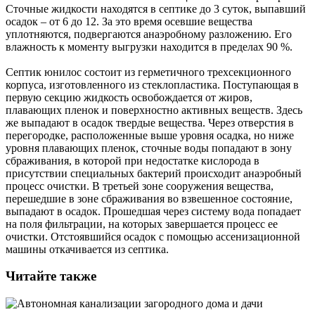
Сточные жидкости находятся в септике до 3 суток, выпавший
осадок – от 6 до 12. За это время осевшие вещества
уплотняются, подвергаются анаэробному разложению. Его
влажность к моменту выгрузки находится в пределах 90 %.
Септик
юнилос
состоит из герметичного трехсекционного
корпуса, изготовленного из стеклопластика. Поступающая в
первую секцию жидкость освобождается от жиров,
плавающих пленок и поверхностно активных веществ. Здесь
же выпадают в осадок твердые вещества. Через отверстия в
перегородке, расположенные выше уровня осадка, но ниже
уровня плавающих пленок, сточные воды попадают в зону
сбраживания, в которой при недостатке кислорода в
присутствии специальных бактерий происходит анаэробный
процесс очистки. В третьей зоне сооружения вещества,
перешедшие в зоне сбраживания во взвешенное состояние,
выпадают в осадок. Прошедшая через систему вода попадает
на поля фильтрации, на которых завершается процесс ее
очистки. Отстоявшийся осадок с помощью ассенизационной
машины откачивается из септика.
Читайте также