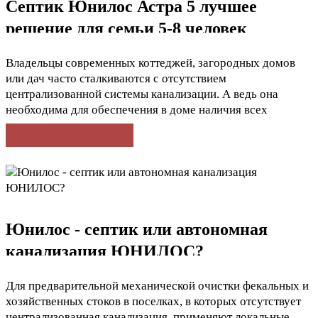
Септик Юнилос Астра 5 лучшее
решение для семьи 5-8 человек
Владельцы современных коттеджей, загородных домов
или дач часто сталкиваются с отсутствием
централизованной системы канализации. А ведь она
необходима для обеспечения в доме наличия всех
возможных удобств - унитаза, ванны,джакузи,
Подробнее
посудомоечной или стиральной машин и прочего. Выход
из такой ситуации есть. Современные технологичные
септики различного вида с легкостью подойдут для
любого загородного дома и позволят использовать уже
очищенную воду по хозяйству, ну или сливать ее почву
или водоемы, не причиняя при этом вреда окружающей
Юнилос - септик или автономная
среде. Септик юнилос астра 5 представляет из себя
канализация ЮНИЛОС?
резервуар, в который стекают канализационные отходы. В
нем происходит фильтрация и отстаивание сточных вод. В
некоторых септиках используется биологическая очистка
Для предварительной механической очистки фекальных и
воды с помощью активных препаратов. Но в большинстве
хозяйственных стоков в поселках, в которых отсутствует
случаев используется естественная почвенная
централизованная канализация, применяют локальные