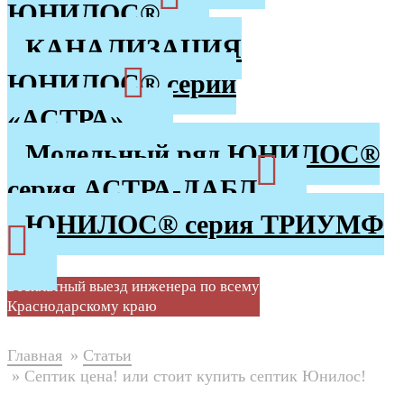
ЮНИЛОС®
КАНАЛИЗАЦИЯ
ЮНИЛОС® серии
«АСТРА»
Модельный ряд ЮНИЛОС®
серия АСТРА-ДАБЛ
ЮНИЛОС® серия ТРИУМФ
Бесплатный выезд инженера по всему
Краснодарскому краю
Главная
Статьи
Септик цена! или стоит купить септик Юнилос!